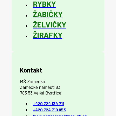
RYBKY
ŽABIČKY
ŽELVIČKY
ŽIRAFKY
Kontakt
MŠ Zámecká
Zámecké náměstí 83
783 53 Velká Bystřice
+420 724 134 711
+420 724 710 853
lucie.pazderova@mzs-vb.cz