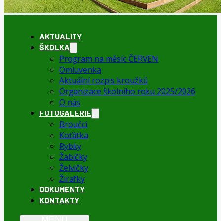
AKTUALITY
ŠKOLKA
Program na měsíc ČERVEN
Omluvenka
Aktuální rozpis kroužků
Organizace školního roku 2025/2026
O nás
FOTOGALERIE
Broučci
Koťátka
Rybky
Žabičky
Želvičky
Žirafky
DOKUMENTY
KONTAKTY