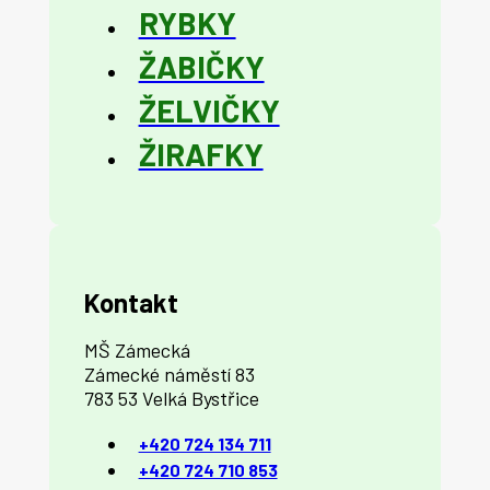
RYBKY
ŽABIČKY
ŽELVIČKY
ŽIRAFKY
Kontakt
MŠ Zámecká
Zámecké náměstí 83
783 53 Velká Bystřice
+420 724 134 711
+420 724 710 853