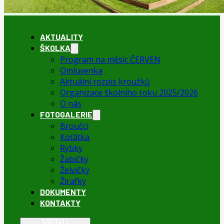
AKTUALITY
ŠKOLKA
Program na měsíc ČERVEN
Omluvenka
Aktuální rozpis kroužků
Organizace školního roku 2025/2026
O nás
FOTOGALERIE
Broučci
Koťátka
Rybky
Žabičky
Želvičky
Žirafky
DOKUMENTY
KONTAKTY