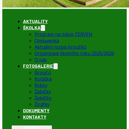
AKTUALITY
ŠKOLKA
Program na měsíc ČERVEN
Omluvenka
Aktuální rozpis kroužků
Organizace školního roku 2025/2026
O nás
FOTOGALERIE
Broučci
Koťátka
Rybky
Žabičky
Želvičky
Žirafky
DOKUMENTY
KONTAKTY