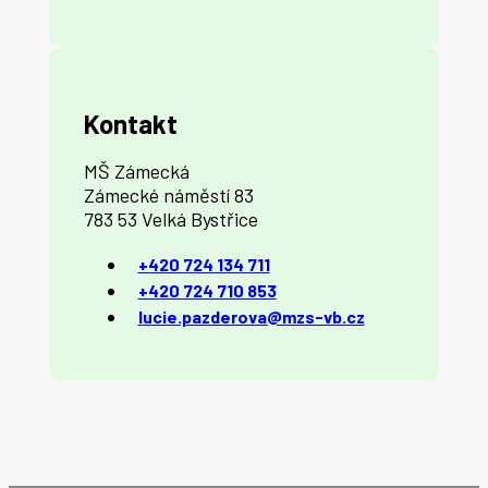
Kontakt
MŠ Zámecká
Zámecké náměstí 83
783 53 Velká Bystřice
+420 724 134 711
+420 724 710 853
lucie.pazderova@mzs-vb.cz